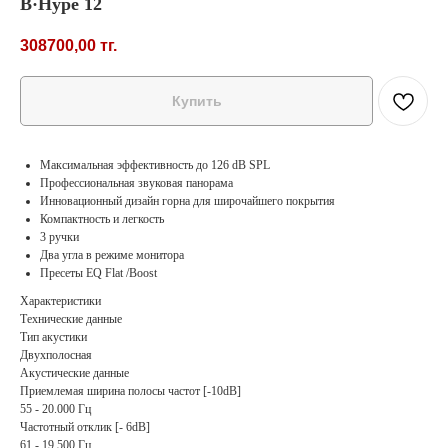
B·Hype 12
308700,00
тг.
Купить
Максимальная эффективность до 126 dB SPL
Профессиональная звуковая панорама
Инновационный дизайн горна для широчайшего покрытия
Компактность и легкость
3 ручки
Два угла в режиме монитора
Пресеты EQ Flat /Boost
Характеристики
Технические данные
Тип акустики
Двухполосная
Акустические данные
Приемлемая ширина полосы частот [-10dB]
55 - 20.000 Гц
Частотный отклик [- 6dB]
61 - 19.500 Гц