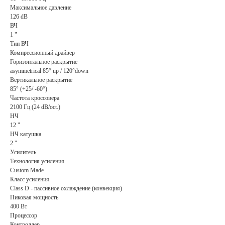
Максимальное давление
126 dB
ВЧ
1 "
Тип ВЧ
Компрессионный драйвер
Горизонтальное раскрытие
asymmetrical 85° up / 120°down
Вертикальное раскрытие
85° (+25/ -60°)
Частота кроссовера
2100 Гц (24 dB/oct.)
НЧ
12 "
НЧ катушка
2 "
Усилитель
Технология усиления
Custom Made
Класс усиления
Class D - пассивное охлаждение (конвекция)
Пиковая мощность
400 Вт
Процессор
Контроллер