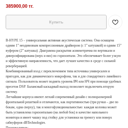
385900,00
тг.
Купить
B-HYPE 15 – универсальная активная акустическая система. Она оснащена
одним 1” неодимовым компрессионным драйвером (с 1” катушкой) и одним 15”
вуфером (2” катушка). Диаграмма раскрытия асимметрична по вертикали и
диверсифицирована (верх и низ) по горизонтали. Это обеспечивает более узкую
и эффективную направленность, что дает лучшее качество в среде с сильной
реверберацией.
Комбинированный вход с переключением типа источника универсален и
пригоден, как для динамического микрофона, так и для стандартного линейного
сигнала. Пользователь может поднять уровень ВЧ или НЧ при помощи удобных
пресетов DSP. Балансный каскадный выход позволяет подключить вторую
систему.
Легчайшие корпуса имеют легкий современный дизайн с полноразмерной
фронтальной решеткой и отличаются, как портативностью (три ручки – две по
бокам, одна сверху), так и многофункциональностью: каждая колонка может
быть установлена горизонтально (на любой бок) в качестве напольного
монитора и имеет чашку под стойку для установки на треногу или поверх
сабвуферов dBTechnologies.
Производитель: