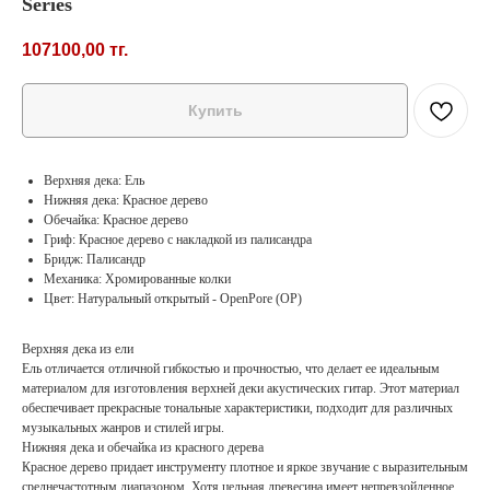
Series
107100,00
тг.
Купить
Верхняя дека: Ель
Нижняя дека: Красное дерево
Обечайка: Красное дерево
Гриф: Красное дерево с накладкой из палисандра
Бридж: Палисандр
Механика: Хромированные колки
Цвет: Натуральный открытый - OpenPore (OP)
Верхняя дека из ели
Ель отличается отличной гибкостью и прочностью, что делает ее идеальным
материалом для изготовления верхней деки акустических гитар. Этот материал
обеспечивает прекрасные тональные характеристики, подходит для различных
музыкальных жанров и стилей игры.
Нижняя дека и обечайка из красного дерева
Красное дерево придает инструменту плотное и яркое звучание с выразительным
среднечастотным диапазоном. Хотя цельная древесина имеет непревзойденное