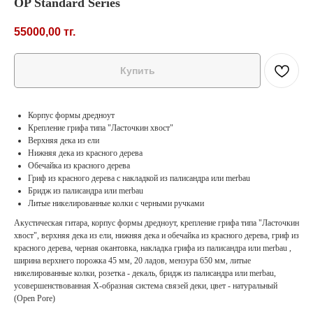
OP Standard Series
55000,00
тг.
Купить
Корпус формы дредноут
Крепление грифа типа "Ласточкин хвост"
Верхняя дека из ели
Нижняя дека из красного дерева
Обечайка из красного дерева
Гриф из красного дерева с накладкой из палисандра или merbau
Бридж из палисандра или merbau
Литые никелированные колки с черными ручками
Акустическая гитара, корпус формы дредноут, крепление грифа типа "Ласточкин
хвост", верхняя дека из ели, нижняя дека и обечайка из красного дерева, гриф из
красного дерева, черная окантовка, накладка грифа из палисандра или merbau ,
ширина верхнего порожка 45 мм, 20 ладов, мензура 650 мм, литые
никелированные колки, розетка - декаль, бридж из палисандра или merbau,
усовершенствованная X-образная система связей деки, цвет - натуральный
(Open Pore)