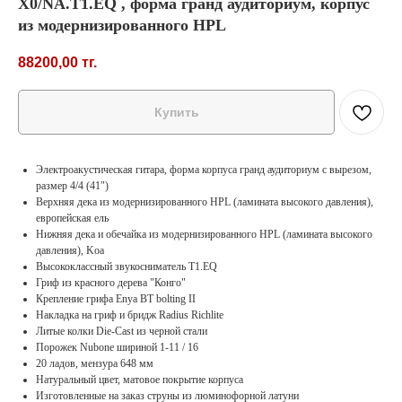
X0/NA.T1.EQ , форма гранд аудиториум, корпус
из модернизированного HPL
88200,00
тг.
Купить
Электроакустическая гитара, форма корпуса гранд аудиториум с вырезом,
размер 4/4 (41")
Верхняя дека из модернизированного HPL (ламината высокого давления),
европейская ель
Нижняя дека и обечайка из модернизированного HPL (ламината высокого
давления), Kоа
Высококлассный звукосниматель T1.EQ
Гриф из красного дерева "Конго"
Крепление грифа Enya BT bolting II
Накладка на гриф и бридж Radius Richlite
Литые колки Die-Cast из черной стали
Порожек Nubone шириной 1-11 / 16
20 ладов, мензура 648 мм
Натуральный цвет, матовое покрытие корпуса
Изготовленные на заказ струны из люминофорной латуни