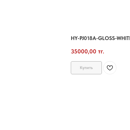
HY-PJ018A-GLOSS-WHITE 
35000,00
тг.
Купить