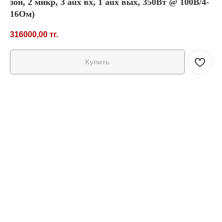
зон, 2 микр, 3 aux вх, 1 aux вых, 350Вт @ 100В/4-
16Ом)
316000,00
тг.
Купить