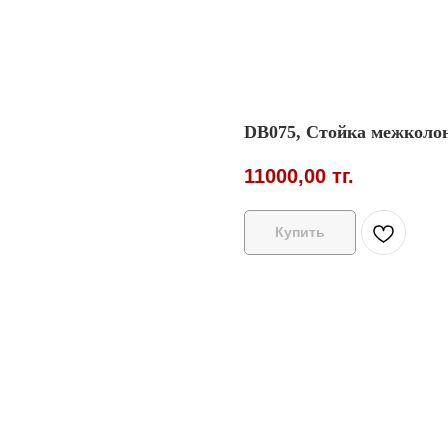
DB075, Cтойка межколон
11000,00
тг.
Купить