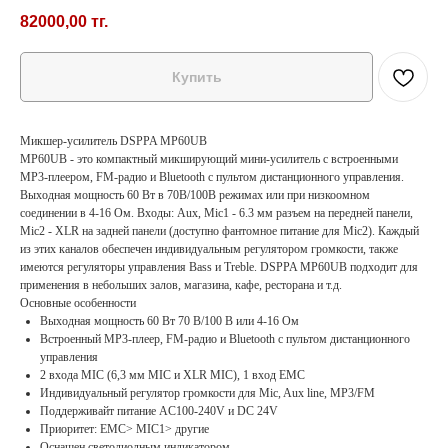
82000,00
тг.
Купить
Микшер-усилитель DSPPA MP60UB
MP60UB - это компактный микширующий мини-усилитель с встроенными
MP3-плеером, FM-радио и Bluetooth с пультом дистанционного управления.
Выходная мощность 60 Вт в 70В/100В режимах или при низкоомном
соединении в 4-16 Ом. Входы: Aux, Miс1 - 6.3 мм разъем на передней панели,
Mic2 - XLR на задней панели (доступно фантомное питание для Mic2). Каждый
из этих каналов обеспечен индивидуальным регулятором громкости, также
имеются регуляторы управления Bass и Treble. DSPPA MP60UB подходит для
применения в небольших залов, магазина, кафе, ресторана и т.д.
Основные особенности
Выходная мощность 60 Вт 70 В/100 В или 4-16 Ом
Встроенный MP3-плеер, FM-радио и Bluetooth с пультом дистанционного
управления
2 входа MIC (6,3 мм MIC и XLR MIC), 1 вход EMC
Индивидуальный регулятор громкости для Mic, Aux line, MP3/FM
Поддерживайт питание AC100-240V и DC 24V
Приоритет: EMC> MIC1> другие
Оснащен светодиодным индикатором