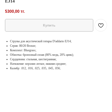
EJ14
5300,00
тг.
Купить
Струны для акустической гитары D'addario EJ14;
Серия: 80/20 Bronze;
Комплект: Bluegrass;
Обмотка: бронзовый сплав (80% медь, 20% цинк);
Сердцевина: стальная, шестигранная;
Натяжение: верхние-легкое, нижние-среднее;
Калибр: .012, .016, .025, .035, .045, .056;