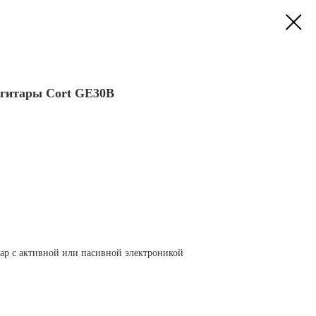
-гитары Cort GE30B
тар с активной или пасивной электроникой